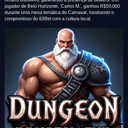
jogador de Belo Horizonte, 'Carlos M.', ganhou R$50,000
durante uma mesa temática do Carnaval, mostrando o
compromisso do 63Bet com a cultura local.