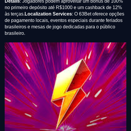
Details
: Jogadores podem aproveitar um bônus de 100%
no primeiro depósito até R$1000 e um cashback de 12%
às terças.
Localization Services
: O 63Bet oferece opções
de pagamento locais, eventos especiais durante feriados
brasileiros e mesas de jogo dedicadas para o público
brasileiro.