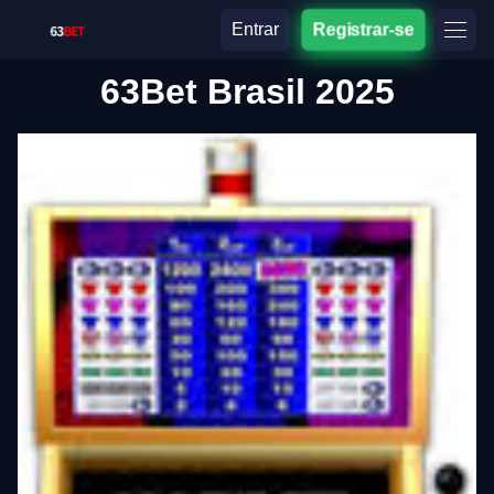
Entrar
Registrar-se
63Bet Brasil 2025