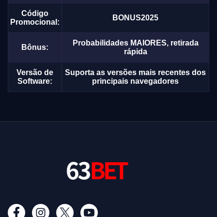
Código
BONUS2025
Promocional:
Probabilidades MAIORES, retirada
Bônus:
rápida
Versão de
Suporta as versões mais recentes dos
Software:
principais navegadores