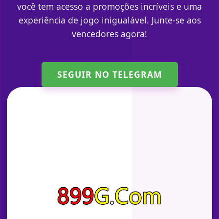
você tem acesso a promoções incríveis e uma
experiência de jogo inigualável. Junte-se aos
vencedores agora!
SEGUIR NO TELEGRAM