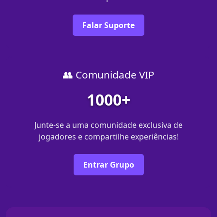
Falar Suporte
👥 Comunidade VIP
1000+
Junte-se a uma comunidade exclusiva de
jogadores e compartilhe experiências!
Entrar Grupo