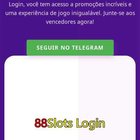
Login, você tem acesso a promoções incríveis e
uma experiência de jogo inigualável. Junte-se aos
vencedores agora!
SEGUIR NO TELEGRAM