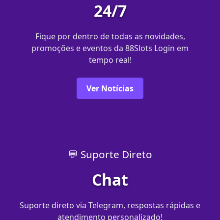
24/7
Fique por dentro de todas as novidades,
promoções e eventos da 88Slots Login em
tempo real!
Ver Notícias
💬 Suporte Direto
Chat
Suporte direto via Telegram, respostas rápidas e
atendimento personalizado!