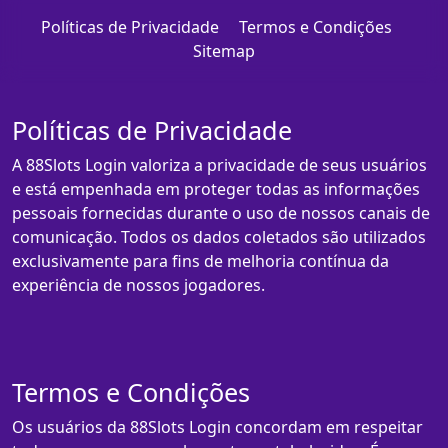
Políticas de Privacidade
Termos e Condições
Sitemap
Políticas de Privacidade
A 88Slots Login valoriza a privacidade de seus usuários
e está empenhada em proteger todas as informações
pessoais fornecidas durante o uso de nossos canais de
comunicação. Todos os dados coletados são utilizados
exclusivamente para fins de melhoria contínua da
experiência de nossos jogadores.
Termos e Condições
Os usuários da 88Slots Login concordam em respeitar