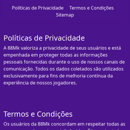
Políticas de Privacidade
Termos e Condições
Sitemap
Políticas de Privacidade
A 88Mk valoriza a privacidade de seus usuários e está
empenhada em proteger todas as informações
pessoais fornecidas durante o uso de nossos canais de
comunicação. Todos os dados coletados são utilizados
exclusivamente para fins de melhoria contínua da
experiência de nossos jogadores.
Termos e Condições
Os usuários da 88Mk concordam em respeitar todas as