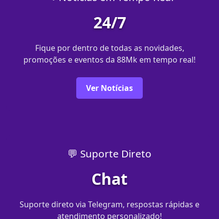
24/7
Fique por dentro de todas as novidades,
promoções e eventos da 88Mk em tempo real!
Ver Notícias
💬 Suporte Direto
Chat
Suporte direto via Telegram, respostas rápidas e
atendimento personalizado!