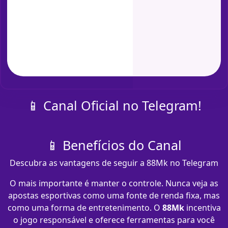
📱 Canal Oficial no Telegram!
📱 Benefícios do Canal
Descubra as vantagens de seguir a 88Mk no Telegram
O mais importante é manter o controle. Nunca veja as
apostas esportivas como uma fonte de renda fixa, mas
como uma forma de entretenimento. O
88Mk
incentiva
o jogo responsável e oferece ferramentas para você