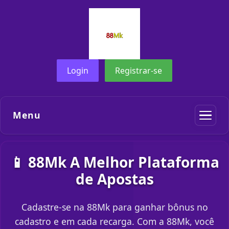
Login
Registrar-se
Menu
📱 88Mk A Melhor Plataforma
de Apostas
Cadastre-se na 88Mk para ganhar bônus no
cadastro e em cada recarga. Com a 88Mk, você