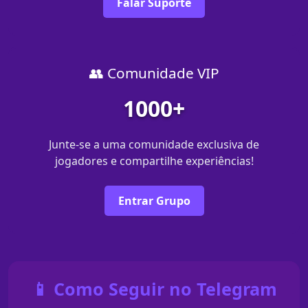
Falar Suporte
👥 Comunidade VIP
1000+
Junte-se a uma comunidade exclusiva de
jogadores e compartilhe experiências!
Entrar Grupo
📱 Como Seguir no Telegram