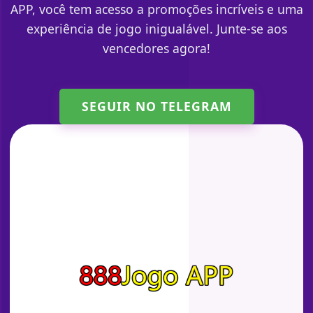
APP, você tem acesso a promoções incríveis e uma
experiência de jogo inigualável. Junte-se aos
vencedores agora!
SEGUIR NO TELEGRAM