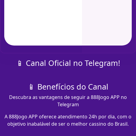
📱 Canal Oficial no Telegram!
📱 Benefícios do Canal
Descubra as vantagens de seguir a 888Jogo APP no
Telegram
A 888Jogo APP oferece atendimento 24h por dia, com o
objetivo inabalável de ser o melhor cassino do Brasil.