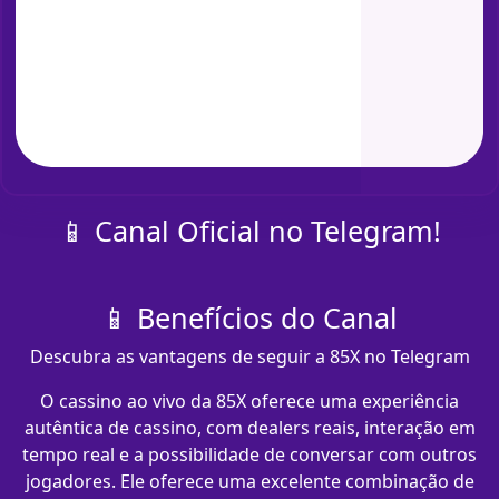
📱 Canal Oficial no Telegram!
📱 Benefícios do Canal
Descubra as vantagens de seguir a 85X no Telegram
O cassino ao vivo da 85X oferece uma experiência
autêntica de cassino, com dealers reais, interação em
tempo real e a possibilidade de conversar com outros
jogadores. Ele oferece uma excelente combinação de