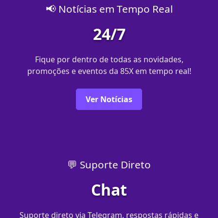
📢 Notícias em Tempo Real
24/7
Fique por dentro de todas as novidades,
promoções e eventos da 85X em tempo real!
Ver Notícias
💬 Suporte Direto
Chat
Suporte direto via Telegram, respostas rápidas e