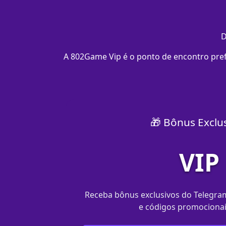
D
A 802Game Vip é o ponto de encontro pre
🎁 Bônus Exclu
VIP
Receba bônus exclusivos do Telegra
e códigos promocionai