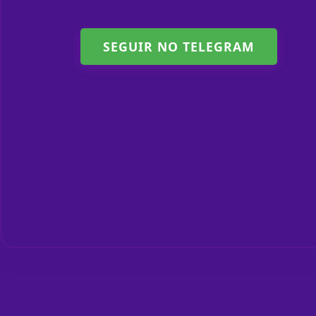
SEGUIR NO TELEGRAM