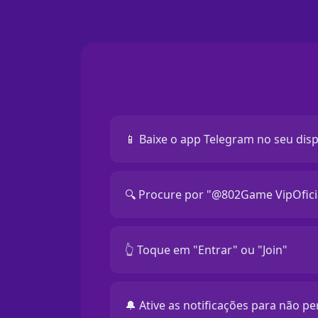
📱 Baixe o app Telegram no seu disp
🔍 Procure por "@802Game VipOfici
👆 Toque em "Entrar" ou "Join"
🔔 Ative as notificações para não p