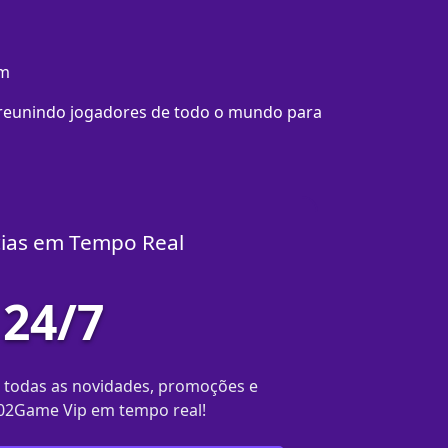
am
 reunindo jogadores de todo o mundo para
cias em Tempo Real
24/7
e todas as novidades, promoções e
02Game Vip em tempo real!