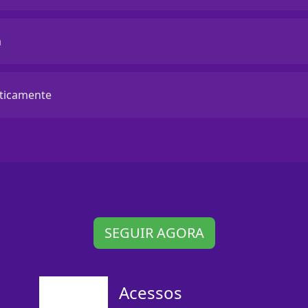
a
aticamente
SEGUIR AGORA
Acessos