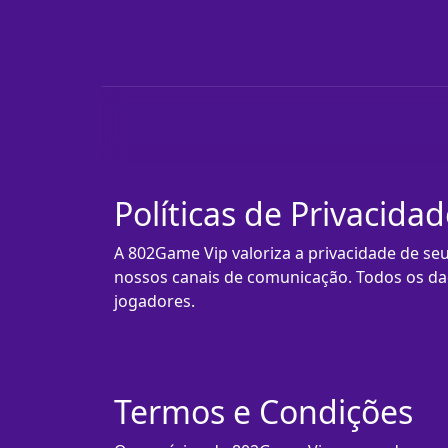
Políticas de Privacida
A 802Game Vip valoriza a privacidade de s
nossos canais de comunicação. Todos os dad
jogadores.
Termos e Condições