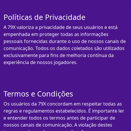
Políticas de Privacidade
A 79X valoriza a privacidade de seus usuários e está
empenhada em proteger todas as informações
pessoais fornecidas durante o uso de nossos canais de
comunicação. Todos os dados coletados são utilizados
exclusivamente para fins de melhoria contínua da
experiência de nossos jogadores.
Termos e Condições
Os usuários da 79X concordam em respeitar todas as
regras e regulamentos estabelecidos. É importante ler
e entender todos os termos antes de participar de
nossos canais de comunicação. A violação destes