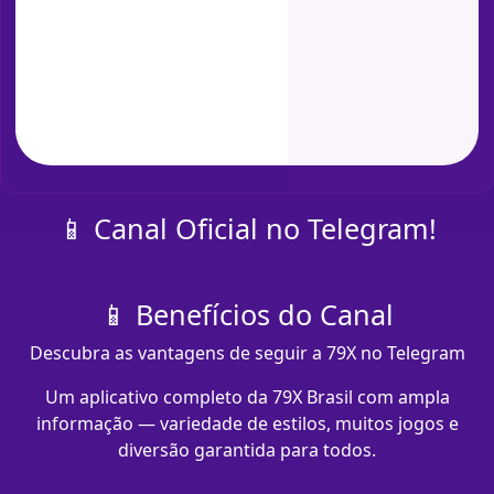
📱 Canal Oficial no Telegram!
📱 Benefícios do Canal
Descubra as vantagens de seguir a 79X no Telegram
Um aplicativo completo da 79X Brasil com ampla
informação — variedade de estilos, muitos jogos e
diversão garantida para todos.