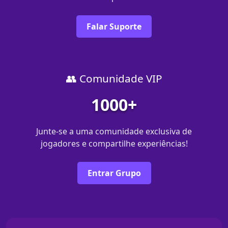
Falar Suporte
👥 Comunidade VIP
1000+
Junte-se a uma comunidade exclusiva de
jogadores e compartilhe experiências!
Entrar Grupo