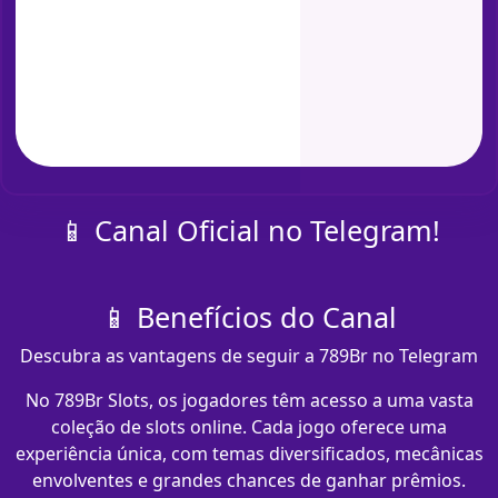
📱 Canal Oficial no Telegram!
📱 Benefícios do Canal
Descubra as vantagens de seguir a 789Br no Telegram
No 789Br Slots, os jogadores têm acesso a uma vasta
coleção de slots online. Cada jogo oferece uma
experiência única, com temas diversificados, mecânicas
envolventes e grandes chances de ganhar prêmios.