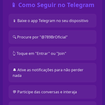
📱 Como Seguir no Telegram
📱 Baixe o app Telegram no seu dispositivo
🔍 Procure por "@789BrOficial"
👆 Toque em "Entrar" ou "Join"
🔔 Ative as notificações para não perder
nada
💬 Participe das conversas e interaja