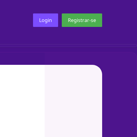
Login
Registrar-se