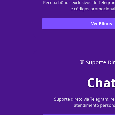
Receba bônus exclusivos do Telegra
e códigos promocionai
Ver Bônus
💬 Suporte Di
Cha
Suporte direto via Telegram, r
atendimento persona