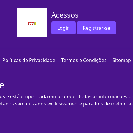
Acessos
Login
Registrar-se
Políticas de Privacidade
Termos e Condições
Sitemap
de
ários e está empenhada em proteger todas as informações p
tados são utilizados exclusivamente para fins de melhoria