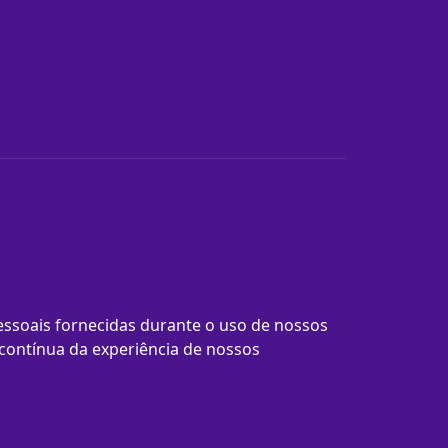
essoais fornecidas durante o uso de nossos
 contínua da experiência de nossos