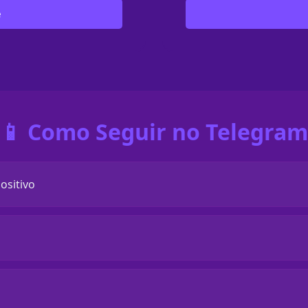
e
📱 Como Seguir no Telegram
ositivo