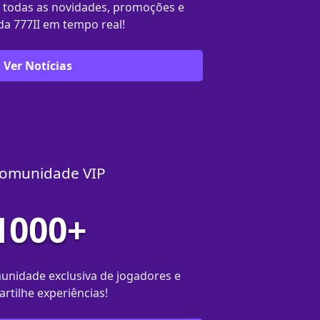
e todas as novidades, promoções e
da 777II em tempo real!
Ver Notícias
Comunidade VIP
1000+
unidade exclusiva de jogadores e
rtilhe experiências!