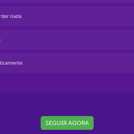
erder nada
a
aticamente
SEGUIR AGORA