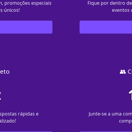
m, promoções especiais
Fique por dentro d
s únicos!
eventos 
reto
👥 
t
espostas rápidas e
Junte-se a uma com
lizado!
compa