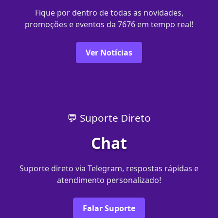
Fique por dentro de todas as novidades,
promoções e eventos da 7676 em tempo real!
Ver Notícias
💬 Suporte Direto
Chat
Suporte direto via Telegram, respostas rápidas e
atendimento personalizado!
Falar Suporte