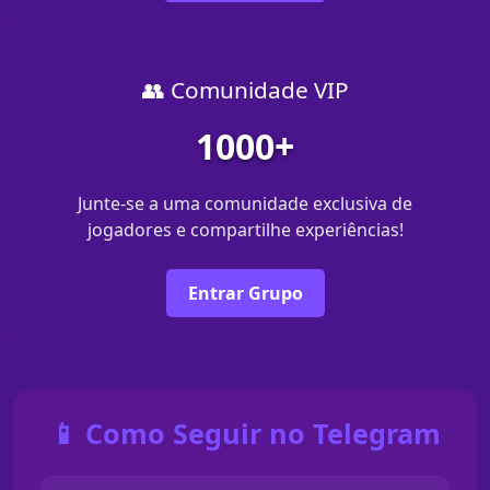
👥 Comunidade VIP
1000+
Junte-se a uma comunidade exclusiva de
jogadores e compartilhe experiências!
Entrar Grupo
📱 Como Seguir no Telegram