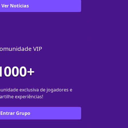
Ver Notícias
Comunidade VIP
1000+
unidade exclusiva de jogadores e
rtilhe experiências!
Entrar Grupo