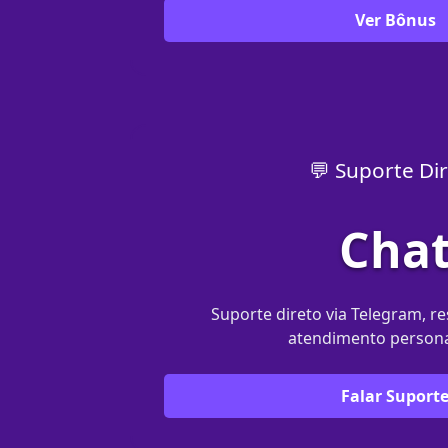
Ver Bônus
💬 Suporte Di
Cha
Suporte direto via Telegram, r
atendimento persona
Falar Suport