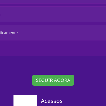
a
aticamente
SEGUIR AGORA
Acessos