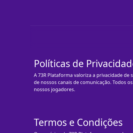
Políticas de Privacida
A 73R Plataforma valoriza a privacidade de
de nossos canais de comunicação. Todos os 
nossos jogadores.
Termos e Condições