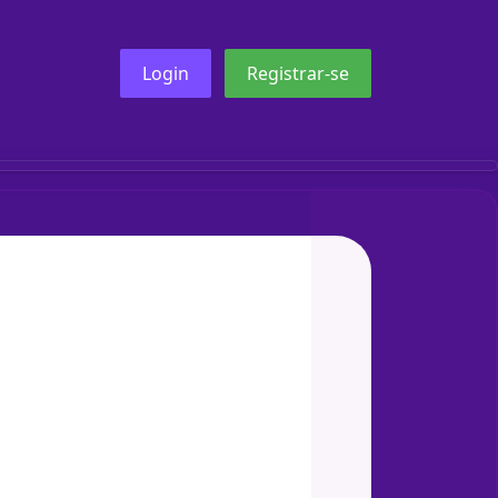
Login
Registrar-se