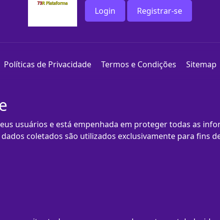
Login
Registrar-se
Políticas de Privacidade
Termos e Condições
Sitemap
de
 seus usuários e está empenhada em proteger todas as inf
dados coletados são utilizados exclusivamente para fins d