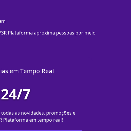
ram
 73R Plataforma aproxima pessoas por meio
cias em Tempo Real
24/7
e todas as novidades, promoções e
R Plataforma em tempo real!