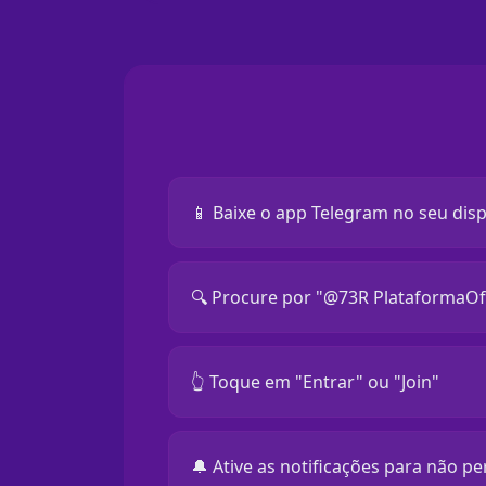
📱 Baixe o app Telegram no seu disp
🔍 Procure por "@73R PlataformaOfi
👆 Toque em "Entrar" ou "Join"
🔔 Ative as notificações para não p