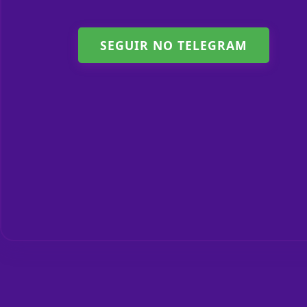
SEGUIR NO TELEGRAM