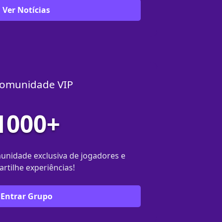
Ver Notícias
Comunidade VIP
1000+
unidade exclusiva de jogadores e
rtilhe experiências!
Entrar Grupo