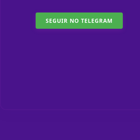
SEGUIR NO TELEGRAM