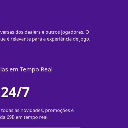
ersas dos dealers e outros jogadores. O
e é relevante para a experiência de jogo.
cias em Tempo Real
24/7
e todas as novidades, promoções e
 da 69B em tempo real!