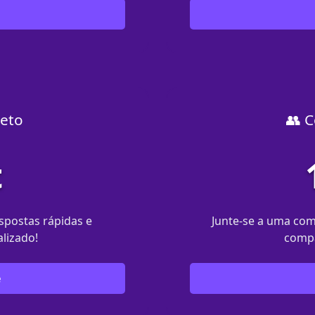
reto
👥 
t
espostas rápidas e
Junte-se a uma com
lizado!
compa
e