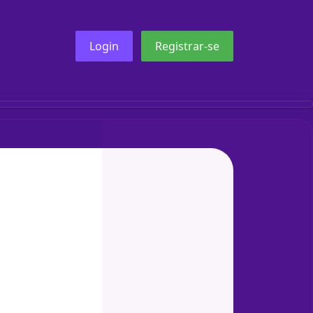
Login
Registrar-se