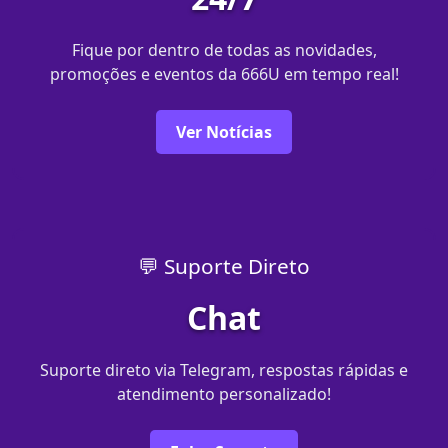
Fique por dentro de todas as novidades,
promoções e eventos da 666U em tempo real!
Ver Notícias
💬 Suporte Direto
Chat
Suporte direto via Telegram, respostas rápidas e
atendimento personalizado!