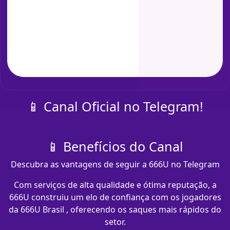
📱 Canal Oficial no Telegram!
📱 Benefícios do Canal
Descubra as vantagens de seguir a 666U no Telegram
Com serviços de alta qualidade e ótima reputação, a
666U construiu um elo de confiança com os jogadores
da 666U Brasil , oferecendo os saques mais rápidos do
setor.