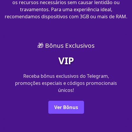
os recursos necessários sem causar lentidão ou
travamentos. Para uma experiência ideal,
recomendamos dispositivos com 3GB ou mais de RAM.
🎁 Bônus Exclusivos
VIP
Receba bônus exclusivos do Telegram,
promoções especiais e códigos promocionais
únicos!
Ver Bônus