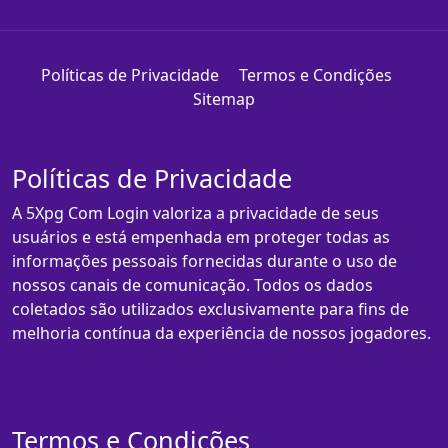
Políticas de Privacidade
Termos e Condições
Sitemap
Políticas de Privacidade
A 5Xpg Com Login valoriza a privacidade de seus
usuários e está empenhada em proteger todas as
informações pessoais fornecidas durante o uso de
nossos canais de comunicação. Todos os dados
coletados são utilizados exclusivamente para fins de
melhoria contínua da experiência de nossos jogadores.
Termos e Condições