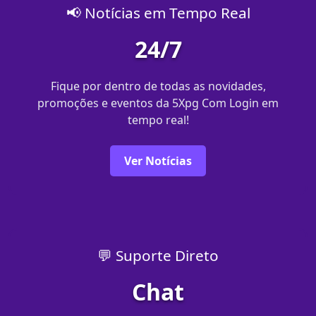
📢 Notícias em Tempo Real
24/7
Fique por dentro de todas as novidades,
promoções e eventos da 5Xpg Com Login em
tempo real!
Ver Notícias
💬 Suporte Direto
Chat