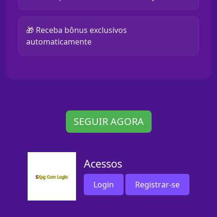
🎁 Receba bônus exclusivos
automaticamente
SEGUIR AGORA
Acessos
Login
Registrar-se