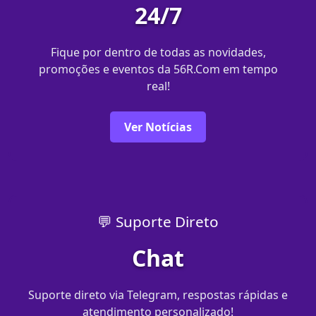
24/7
Fique por dentro de todas as novidades,
promoções e eventos da 56R.Com em tempo
real!
Ver Notícias
💬 Suporte Direto
Chat
Suporte direto via Telegram, respostas rápidas e
atendimento personalizado!