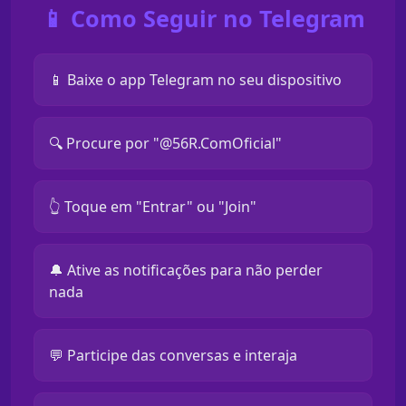
📱 Como Seguir no Telegram
📱 Baixe o app Telegram no seu dispositivo
🔍 Procure por "@56R.ComOficial"
👆 Toque em "Entrar" ou "Join"
🔔 Ative as notificações para não perder
nada
💬 Participe das conversas e interaja