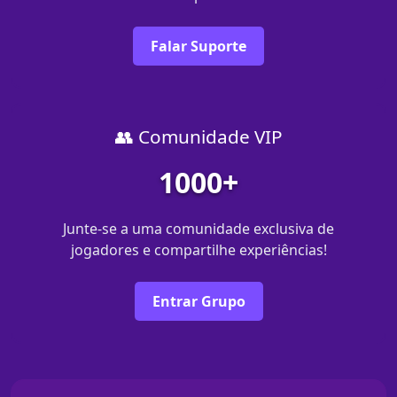
Falar Suporte
👥 Comunidade VIP
1000+
Junte-se a uma comunidade exclusiva de
jogadores e compartilhe experiências!
Entrar Grupo