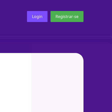
Login
Registrar-se