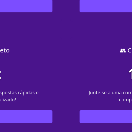
reto
👥 
t
espostas rápidas e
Junte-se a uma com
lizado!
compa
e