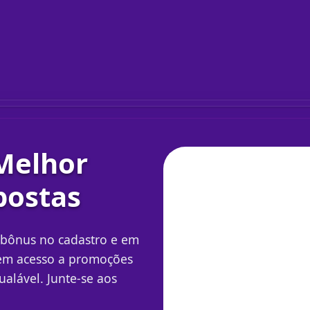
Melhor
postas
bônus no cadastro e em
em acesso a promoções
ualável. Junte-se aos