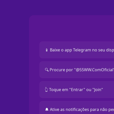
📱 Baixe o app Telegram no seu disp
🔍 Procure por "@55WW.ComOficial
👆 Toque em "Entrar" ou "Join"
🔔 Ative as notificações para não p