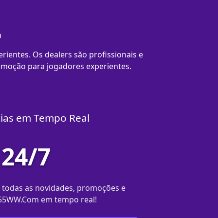
m
ientes. Os dealers são profissionais e
emoção para jogadores experientes.
cias em Tempo Real
24/7
e todas as novidades, promoções e
 55WW.Com em tempo real!