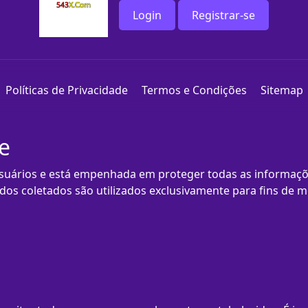
Login
Registrar-se
Políticas de Privacidade
Termos e Condições
Sitemap
de
usuários e está empenhada em proteger todas as informaçõ
os coletados são utilizados exclusivamente para fins de m