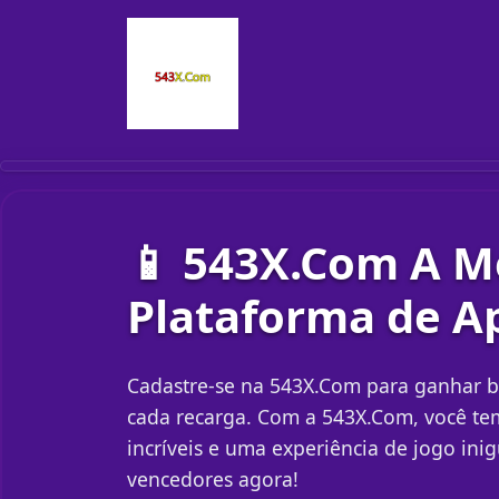
📱 543X.Com A M
Plataforma de A
Cadastre-se na 543X.Com para ganhar 
cada recarga. Com a 543X.Com, você t
incríveis e uma experiência de jogo inig
vencedores agora!