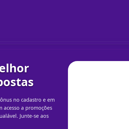
elhor
postas
bônus no cadastro e em
em acesso a promoções
ualável. Junte-se aos