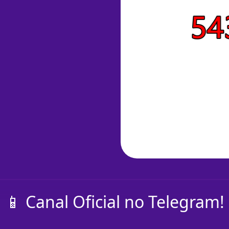
📱 Canal Oficial no Telegram!