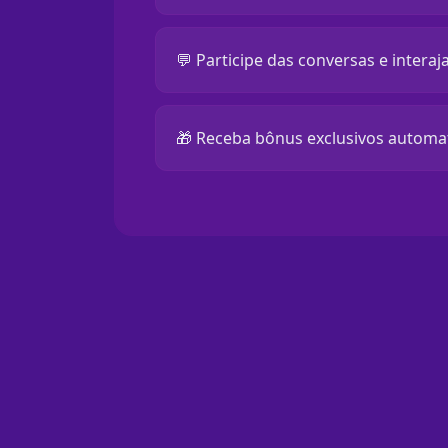
💬 Participe das conversas e interaj
🎁 Receba bônus exclusivos autom