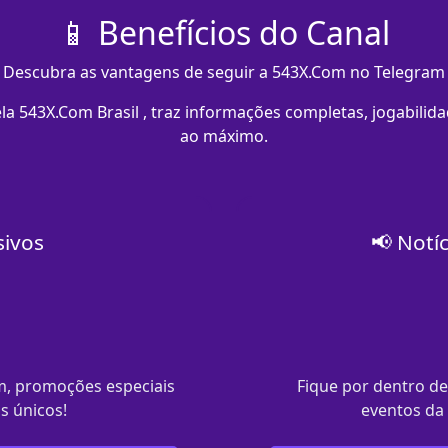
📱 Benefícios do Canal
Descubra as vantagens de seguir a 543X.Com no Telegram
a 543X.Com Brasil , traz informações completas, jogabilida
ao máximo.
sivos
📢 Notí
m, promoções especiais
Fique por dentro d
s únicos!
eventos da