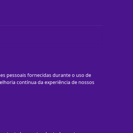
es pessoais fornecidas durante o uso de
elhoria contínua da experiência de nossos