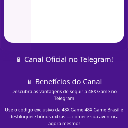
📱 Canal Oficial no Telegram!
📱 Benefícios do Canal
Descubra as vantagens de seguir a 48X Game no
Telegram
Use o código exclusivo da 48X Game 48X Game Brasil e
desbloqueie bônus extras — comece sua aventura
agora mesmo!