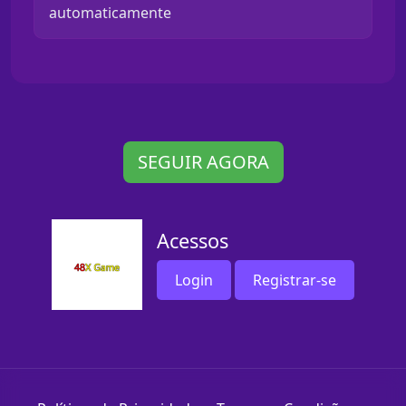
automaticamente
SEGUIR AGORA
Acessos
Login
Registrar-se