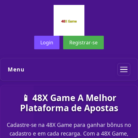
Login
Registrar-se
Menu
📱 48X Game A Melhor
Plataforma de Apostas
Cadastre-se na 48X Game para ganhar bônus no
cadastro e em cada recarga. Com a 48X Game,