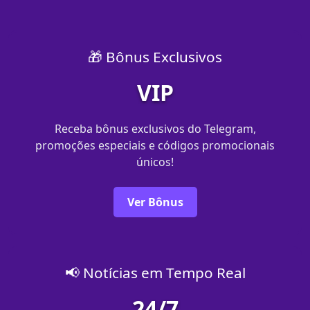
🎁 Bônus Exclusivos
VIP
Receba bônus exclusivos do Telegram,
promoções especiais e códigos promocionais
únicos!
Ver Bônus
📢 Notícias em Tempo Real
24/7