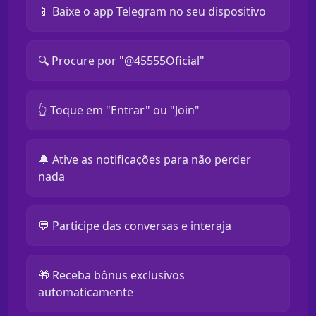
📱 Baixe o app Telegram no seu dispositivo
🔍 Procure por "@45555Oficial"
👆 Toque em "Entrar" ou "Join"
🔔 Ative as notificações para não perder
nada
💬 Participe das conversas e interaja
🎁 Receba bônus exclusivos
automaticamente