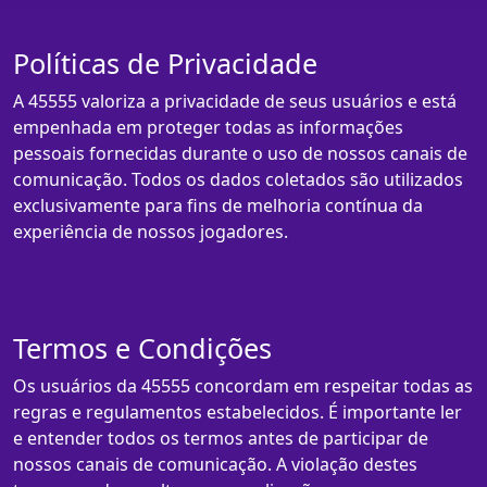
Políticas de Privacidade
A 45555 valoriza a privacidade de seus usuários e está
empenhada em proteger todas as informações
pessoais fornecidas durante o uso de nossos canais de
comunicação. Todos os dados coletados são utilizados
exclusivamente para fins de melhoria contínua da
experiência de nossos jogadores.
Termos e Condições
Os usuários da 45555 concordam em respeitar todas as
regras e regulamentos estabelecidos. É importante ler
e entender todos os termos antes de participar de
nossos canais de comunicação. A violação destes