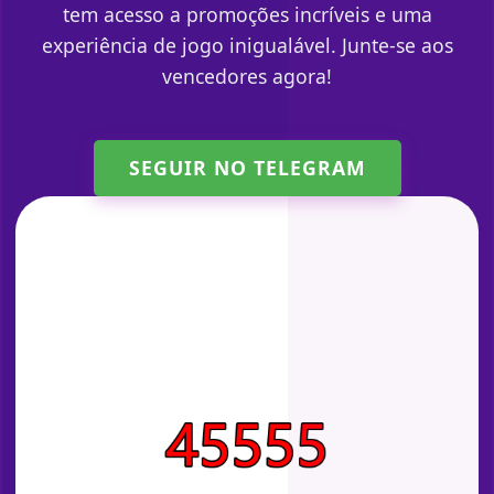
tem acesso a promoções incríveis e uma
experiência de jogo inigualável. Junte-se aos
vencedores agora!
SEGUIR NO TELEGRAM