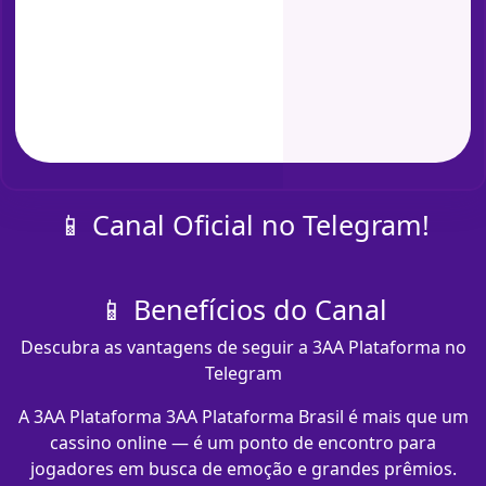
📱 Canal Oficial no Telegram!
📱 Benefícios do Canal
Descubra as vantagens de seguir a 3AA Plataforma no
Telegram
A 3AA Plataforma 3AA Plataforma Brasil é mais que um
cassino online — é um ponto de encontro para
jogadores em busca de emoção e grandes prêmios.