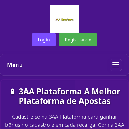
Login
Registrar-se
Menu
📱 3AA Plataforma A Melhor
Plataforma de Apostas
Cadastre-se na 3AA Plataforma para ganhar
bônus no cadastro e em cada recarga. Com a 3AA