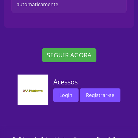
automaticamente
SEGUIR AGORA
Acessos
Login
Registrar-se