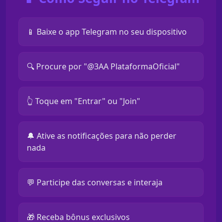
📱 Baixe o app Telegram no seu dispositivo
🔍 Procure por "@3AA PlataformaOficial"
👆 Toque em "Entrar" ou "Join"
🔔 Ative as notificações para não perder
nada
💬 Participe das conversas e interaja
🎁 Receba bônus exclusivos