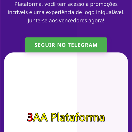
Plataforma, você tem acesso a promoções
incríveis e uma experiência de jogo inigualável.
Junte-se aos vencedores agora!
SEGUIR NO TELEGRAM