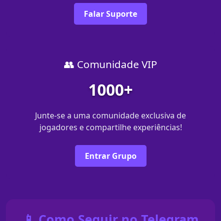
Falar Suporte
👥 Comunidade VIP
1000+
Junte-se a uma comunidade exclusiva de
jogadores e compartilhe experiências!
Entrar Grupo
📱 Como Seguir no Telegram