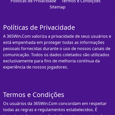
Políticas de Privacidade
Termos e Condições
Sitemap
Políticas de Privacidade
A 365Win.Com valoriza a privacidade de seus usuários e
está empenhada em proteger todas as informações
pessoais fornecidas durante o uso de nossos canais de
comunicação. Todos os dados coletados são utilizados
exclusivamente para fins de melhoria contínua da
experiência de nossos jogadores.
Termos e Condições
Os usuários da 365Win.Com concordam em respeitar
todas as regras e regulamentos estabelecidos. É