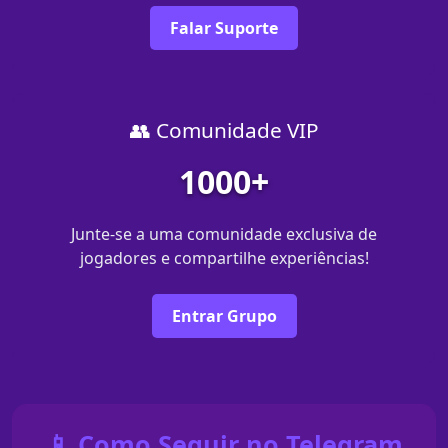
Falar Suporte
👥 Comunidade VIP
1000+
Junte-se a uma comunidade exclusiva de
jogadores e compartilhe experiências!
Entrar Grupo
📱 Como Seguir no Telegram