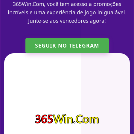
365Win.Com, você tem acesso a promoções
incríveis e uma experiência de jogo inigualável.
Junte-se aos vencedores agora!
SEGUIR NO TELEGRAM