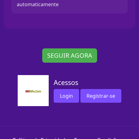
automaticamente
SEGUIR AGORA
Acessos
Login
Registrar-se