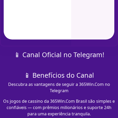
📱 Canal Oficial no Telegram!
📱 Benefícios do Canal
Descubra as vantagens de seguir a 365Win.Com no
Telegram
Os jogos de cassino da 365Win.Com Brasil são simples e
confiáveis — com prêmios milionários e suporte 24h
para uma experiência tranquila.