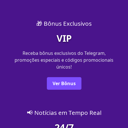
🎁 Bônus Exclusivos
VIP
Receba bônus exclusivos do Telegram,
promoções especiais e códigos promocionais
únicos!
Ver Bônus
📢 Notícias em Tempo Real
24/7