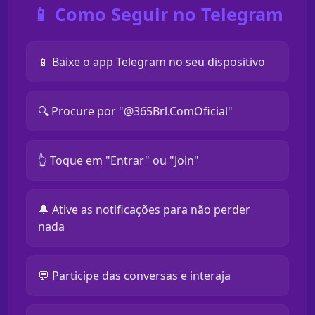
📱 Como Seguir no Telegram
📱 Baixe o app Telegram no seu dispositivo
🔍 Procure por "@365Brl.ComOficial"
👆 Toque em "Entrar" ou "Join"
🔔 Ative as notificações para não perder
nada
💬 Participe das conversas e interaja