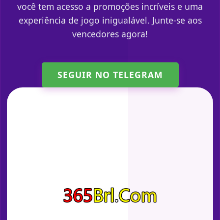
você tem acesso a promoções incríveis e uma
experiência de jogo inigualável. Junte-se aos
vencedores agora!
SEGUIR NO TELEGRAM