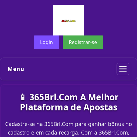
Login
Registrar-se
Menu
📱 365Brl.Com A Melhor
Plataforma de Apostas
Cadastre-se na 365Brl.Com para ganhar bônus no
cadastro e em cada recarga. Com a 365Brl.Com,