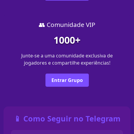
👥 Comunidade VIP
1000+
Junte-se a uma comunidade exclusiva de
jogadores e compartilhe experiências!
Entrar Grupo
📱 Como Seguir no Telegram