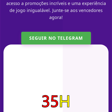
acesso a promoções incríveis e uma experiência
de jogo inigualável. Junte-se aos vencedores
agora!
SEGUIR NO TELEGRAM