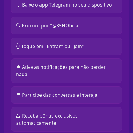
📱 Baixe o app Telegram no seu dispositivo
🔍 Procure por "@35HOficial"
👆 Toque em "Entrar" ou "Join"
🔔 Ative as notificações para não perder
nada
💬 Participe das conversas e interaja
🎁 Receba bônus exclusivos
automaticamente