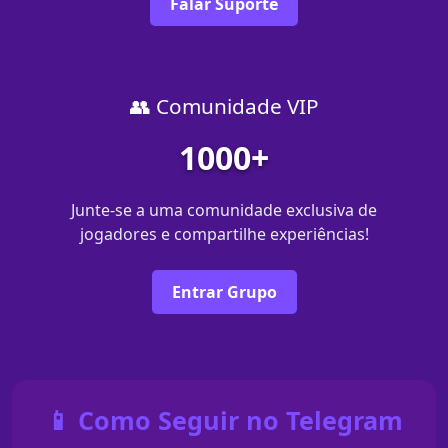
Falar Suporte
👥 Comunidade VIP
1000+
Junte-se a uma comunidade exclusiva de
jogadores e compartilhe experiências!
Entrar Grupo
📱 Como Seguir no Telegram