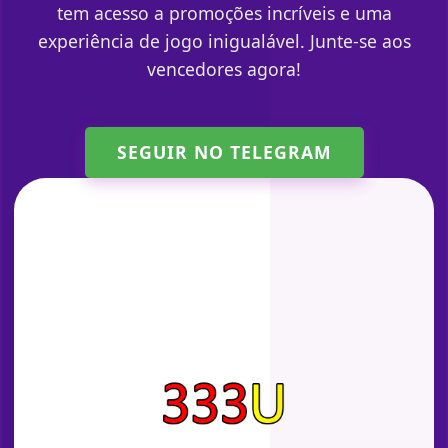
tem acesso a promoções incríveis e uma
experiência de jogo inigualável. Junte-se aos
vencedores agora!
SEGUIR NO TELEGRAM