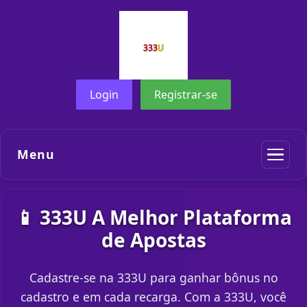
Login
Registrar-se
Menu
📱 333U A Melhor Plataforma
de Apostas
Cadastre-se na 333U para ganhar bônus no
cadastro e em cada recarga. Com a 333U, você