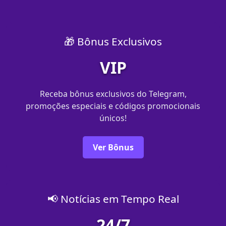
🎁 Bônus Exclusivos
VIP
Receba bônus exclusivos do Telegram,
promoções especiais e códigos promocionais
únicos!
Ver Bônus
📢 Notícias em Tempo Real
24/7