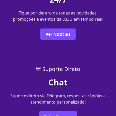
Fique por dentro de todas as novidades,
promoções e eventos da 333U em tempo real!
Ver Notícias
💬 Suporte Direto
Chat
Suporte direto via Telegram, respostas rápidas e
atendimento personalizado!