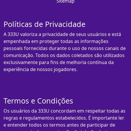
Sitemap
Políticas de Privacidade
A 333U valoriza a privacidade de seus usuários e está
empenhada em proteger todas as informações
pessoais fornecidas durante o uso de nossos canais de
comunicação. Todos os dados coletados são utilizados
exclusivamente para fins de melhoria contínua da
experiência de nossos jogadores.
Termos e Condições
Os usuários da 333U concordam em respeitar todas as
regras e regulamentos estabelecidos. É importante ler
e entender todos os termos antes de participar de