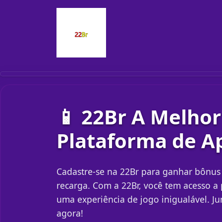
📱 22Br A Melhor
Plataforma de A
Cadastre-se na 22Br para ganhar bônus
recarga. Com a 22Br, você tem acesso a 
uma experiência de jogo inigualável. J
agora!