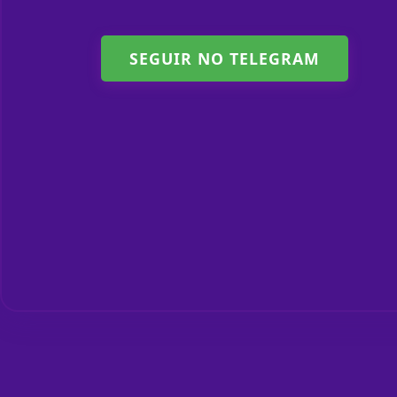
SEGUIR NO TELEGRAM