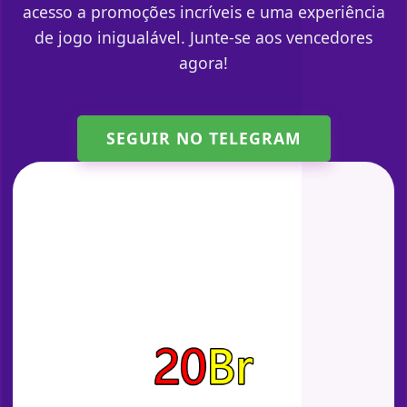
acesso a promoções incríveis e uma experiência
de jogo inigualável. Junte-se aos vencedores
agora!
SEGUIR NO TELEGRAM