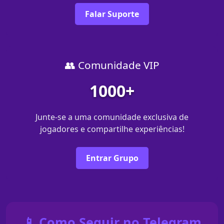
Falar Suporte
👥 Comunidade VIP
1000+
Junte-se a uma comunidade exclusiva de
jogadores e compartilhe experiências!
Entrar Grupo
📱 Como Seguir no Telegram