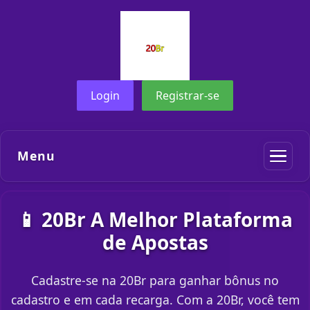
Login
Registrar-se
Menu
📱 20Br A Melhor Plataforma
de Apostas
Cadastre-se na 20Br para ganhar bônus no
cadastro e em cada recarga. Com a 20Br, você tem