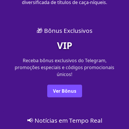
diversificada de títulos de caça-níqueis.
🎁 Bônus Exclusivos
VIP
Receba bônus exclusivos do Telegram,
promoções especiais e códigos promocionais
únicos!
Ver Bônus
📢 Notícias em Tempo Real