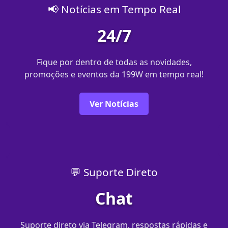
📢 Notícias em Tempo Real
24/7
Fique por dentro de todas as novidades,
promoções e eventos da 199W em tempo real!
Ver Notícias
💬 Suporte Direto
Chat
Suporte direto via Telegram, respostas rápidas e