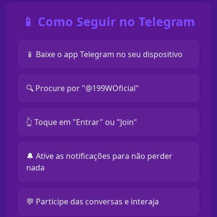
📱 Como Seguir no Telegram
📱 Baixe o app Telegram no seu dispositivo
🔍 Procure por "@199WOficial"
👆 Toque em "Entrar" ou "Join"
🔔 Ative as notificações para não perder
nada
💬 Participe das conversas e interaja