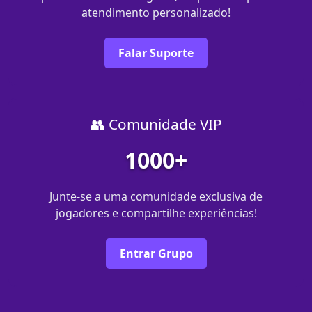
atendimento personalizado!
Falar Suporte
👥 Comunidade VIP
1000+
Junte-se a uma comunidade exclusiva de
jogadores e compartilhe experiências!
Entrar Grupo