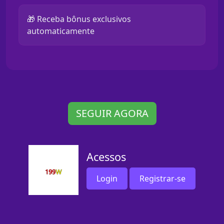
🎁 Receba bônus exclusivos
automaticamente
SEGUIR AGORA
Acessos
Login
Registrar-se