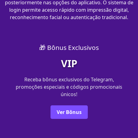
posteriormente nas opções do aplicativo. O sistema de
login permite acesso rápido com impressão digital,
reconhecimento facial ou autenticação tradicional.
🎁 Bônus Exclusivos
VIP
Receba bônus exclusivos do Telegram,
promoções especiais e códigos promocionais
únicos!
Ver Bônus