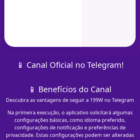
📱 Canal Oficial no Telegram!
📱 Benefícios do Canal
Descubra as vantagens de seguir a 199W no Telegram
Na primeira execução, o aplicativo solicitará algumas
configurações básicas, como idioma preferido,
configurações de notificação e preferências de
privacidade. Estas configurações podem ser alteradas