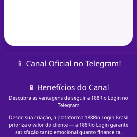
📱 Canal Oficial no Telegram!
📱 Benefícios do Canal
Descubra as vantagens de seguir a 188Rio Login no
Telegram
Desde sua criação, a plataforma 188Rio Login Brasil
prioriza o valor do cliente — a 188Rio Login garante
satisfação tanto emocional quanto financeira.