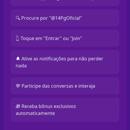
🔍 Procure por "@14PgOficial"
👆 Toque em "Entrar" ou "Join"
🔔 Ative as notificações para não perder
nada
💬 Participe das conversas e interaja
🎁 Receba bônus exclusivos
automaticamente