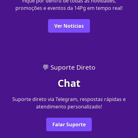
Fique por dentro de todas as novidades,
promoções e eventos da 14Pg em tempo real!
Ver Notícias
💬 Suporte Direto
Chat
Suporte direto via Telegram, respostas rápidas e
atendimento personalizado!
Falar Suporte