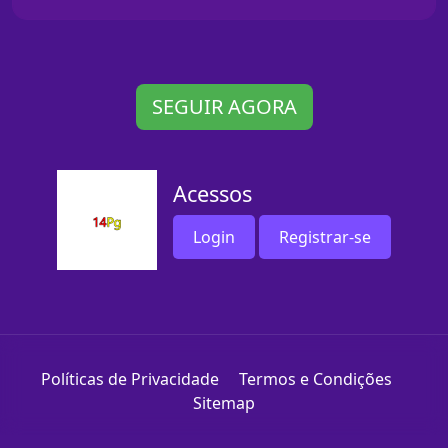
SEGUIR AGORA
Acessos
Login
Registrar-se
Políticas de Privacidade
Termos e Condições
Sitemap