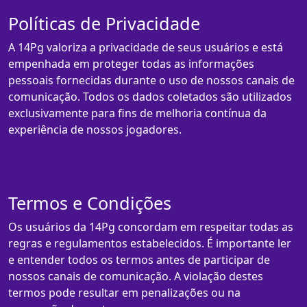
Políticas de Privacidade
A 14Pg valoriza a privacidade de seus usuários e está
empenhada em proteger todas as informações
pessoais fornecidas durante o uso de nossos canais de
comunicação. Todos os dados coletados são utilizados
exclusivamente para fins de melhoria contínua da
experiência de nossos jogadores.
Termos e Condições
Os usuários da 14Pg concordam em respeitar todas as
regras e regulamentos estabelecidos. É importante ler
e entender todos os termos antes de participar de
nossos canais de comunicação. A violação destes
termos pode resultar em penalizações ou na