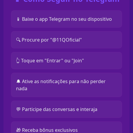
📱 Baixe o app Telegram no seu dispositivo
🔍 Procure por "@11QOficial"
👆 Toque em "Entrar" ou "Join"
🔔 Ative as notificações para não perder
nada
💬 Participe das conversas e interaja
🎁 Receba bônus exclusivos