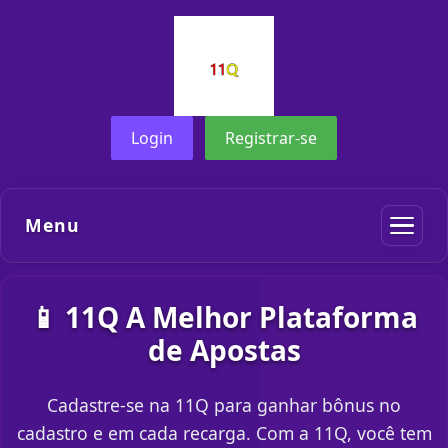
Login
Registrar-se
Menu
📱 11Q A Melhor Plataforma
de Apostas
Cadastre-se na 11Q para ganhar bônus no
cadastro e em cada recarga. Com a 11Q, você tem