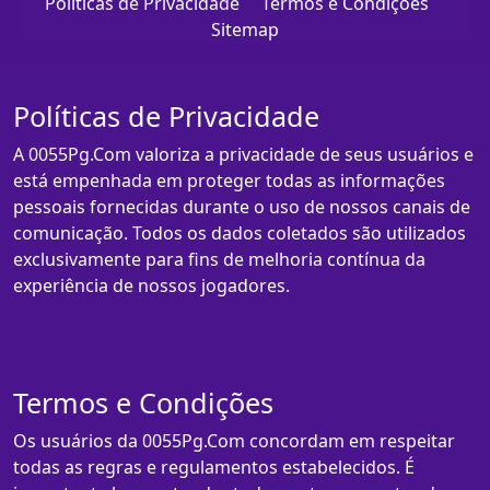
Políticas de Privacidade
Termos e Condições
Sitemap
Políticas de Privacidade
A 0055Pg.Com valoriza a privacidade de seus usuários e
está empenhada em proteger todas as informações
pessoais fornecidas durante o uso de nossos canais de
comunicação. Todos os dados coletados são utilizados
exclusivamente para fins de melhoria contínua da
experiência de nossos jogadores.
Termos e Condições
Os usuários da 0055Pg.Com concordam em respeitar
todas as regras e regulamentos estabelecidos. É