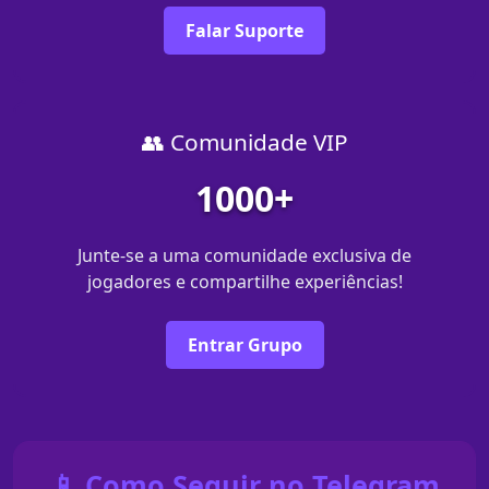
Falar Suporte
👥 Comunidade VIP
1000+
Junte-se a uma comunidade exclusiva de
jogadores e compartilhe experiências!
Entrar Grupo
📱 Como Seguir no Telegram