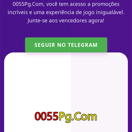
0055Pg.Com, você tem acesso a promoções
incríveis e uma experiência de jogo inigualável.
Junte-se aos vencedores agora!
SEGUIR NO TELEGRAM