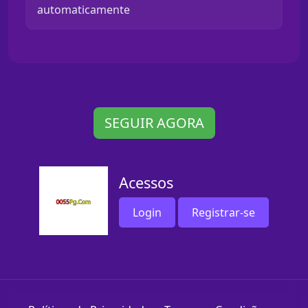
automaticamente
SEGUIR AGORA
Acessos
Login
Registrar-se